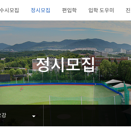
수시모집
정시모집
편입학
입학 도우미
진
정시모집
요강