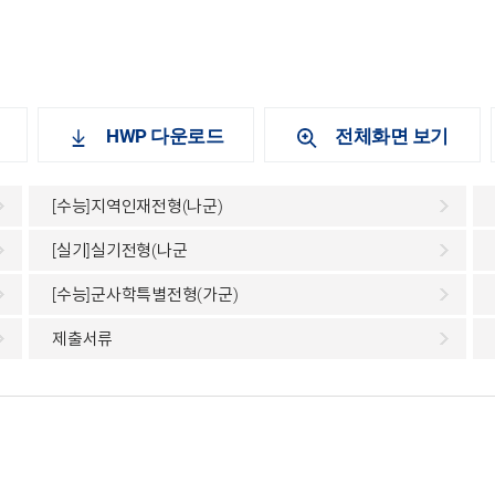
HWP 다운로드
전체화면 보기
[수능]지역인재전형(나군)
[실기]실기전형(나군
[수능]군사학특별전형(가군)
제출서류